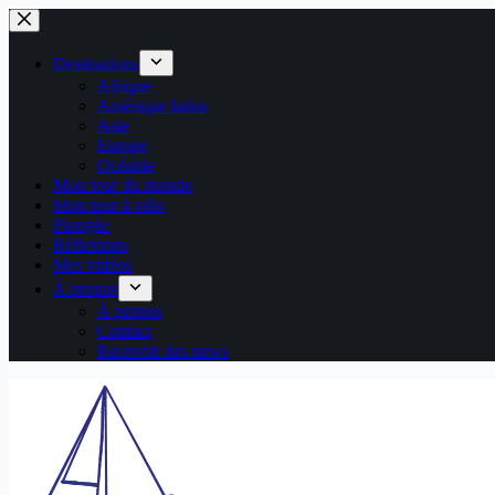
Passer
au
contenu
Destinations
Afrique
Amérique latine
Asie
Europe
Océanie
Mon tour du monde
Mon tour à vélo
Plongée
Réflexions
Mes vidéos
À propos
À propos
Contact
Recevoir des news