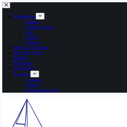
Passer
au
contenu
Destinations
Afrique
Amérique latine
Asie
Europe
Océanie
Mon tour du monde
Mon tour à vélo
Plongée
Réflexions
Mes vidéos
À propos
À propos
Contact
Recevoir des news