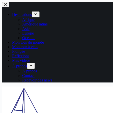
Passer
au
contenu
Destinations
Afrique
Amérique latine
Asie
Europe
Océanie
Mon tour du monde
Mon tour à vélo
Plongée
Réflexions
Mes vidéos
À propos
À propos
Contact
Recevoir des news