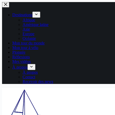
Passer
au
contenu
Destinations
Afrique
Amérique latine
Asie
Europe
Océanie
Mon tour du monde
Mon tour à vélo
Plongée
Réflexions
Mes vidéos
À propos
À propos
Contact
Recevoir des news