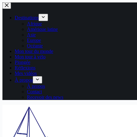
Passer
au
contenu
Destinations
Afrique
Amérique latine
Asie
Europe
Océanie
Mon tour du monde
Mon tour à vélo
Plongée
Réflexions
Mes vidéos
À propos
À propos
Contact
Recevoir des news