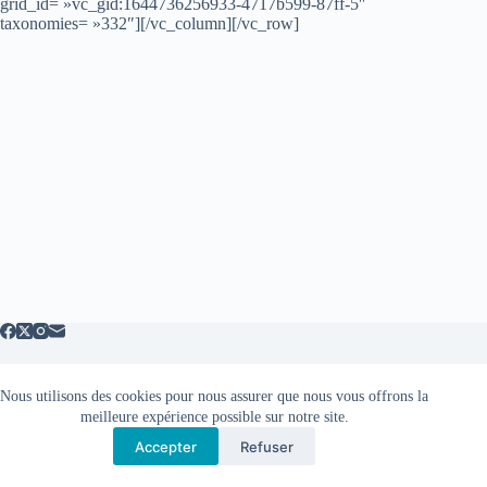
grid_id= »vc_gid:1644736256933-4717b599-87ff-5″
taxonomies= »332″][/vc_column][/vc_row]
Nous utilisons des cookies pour nous assurer que nous vous offrons la
Mentions légales
meilleure expérience possible sur notre site.
Accepter
Refuser
Copyright © 2026 - Thème WordPress par
CreativeThemes
.