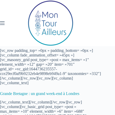
Passer
au
contenu
[vc_row padding_top= »0px » padding_bottom= »0px »]
[vc_column fade_animation_offset= »45px »]
[vc_masonry_grid post_type= »post » max_items= »1″
element_width= »12″ gap= »20″ item= »701″
grid_id= »vc_gid:1644736235557-
cce29ecf0af9b9232eb4e9898eb949a1-9″ taxonomies= »332″]
[/vc_column][/vc_row][vc_row][vc_column]
[vc_column_text]
Grande Bretagne : un grand week-end à Londres
[/vc_column_text][/vc_column][/vc_row][vc_row]
[vc_column][vc_basic_grid post_type= »post »
max_items= »10″ element_width= »6″ item= »688″